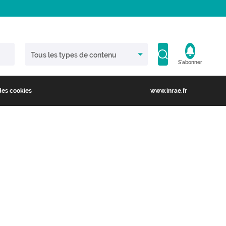
S'abonner
des cookies
www.inrae.fr